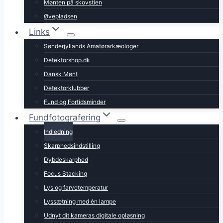
Mønten på skovstien
Øvepladsen
Links
Sønderjyllands Amatørarkæologer
Detektorshop.dk
Dansk Mønt
Detektorklubber
Fund og Fortidsminder
Fundfotografering
Indledning
Skarphedsindstilling
Dybdeskarphed
Focus Stacking
Lys og farvetemperatur
Lyssætning med én lampe
Udnyt dit kameras digitale opløsning