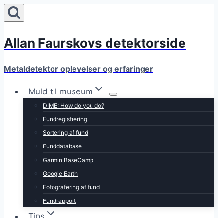
Fortsæt
til
indhold
Allan Faurskovs detektorside
Metaldetektor oplevelser og erfaringer
Muld til museum
DIME: How do you do?
Fundregistrering
Sortering af fund
Funddatabase
Garmin BaseCamp
Google Earth
Fotografering af fund
Fundrapport
Tips