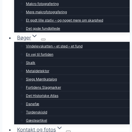
Makro fotografering
Mere makrofotografering
Et godt lille stativ – og noget mere om skarphed
Det gode fundbillede
Bøger
Vindelevskatten – et sted – et fund
En vej til fortiden
Skalk
Metaldetektor
Siegs Møntkatalog
Fortidens Slagmarker
Det Historiske Atlas
Danefæ
Tordenskiold
Gæsteartikel
Kontakt og fotos