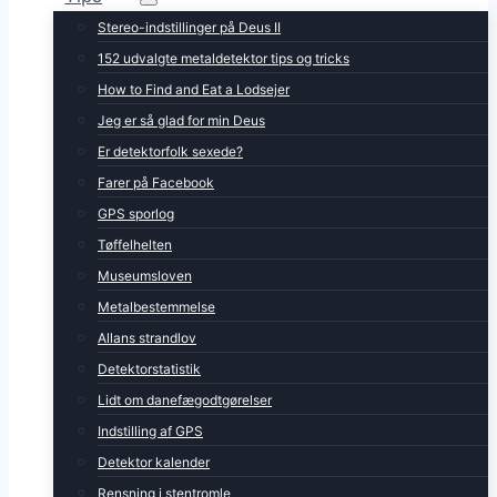
Stereo-indstillinger på Deus II
152 udvalgte metaldetektor tips og tricks
How to Find and Eat a Lodsejer
Jeg er så glad for min Deus
Er detektorfolk sexede?
Farer på Facebook
GPS sporlog
Tøffelhelten
Museumsloven
Metalbestemmelse
Allans strandlov
Detektorstatistik
Lidt om danefægodtgørelser
Indstilling af GPS
Detektor kalender
Rensning i stentromle