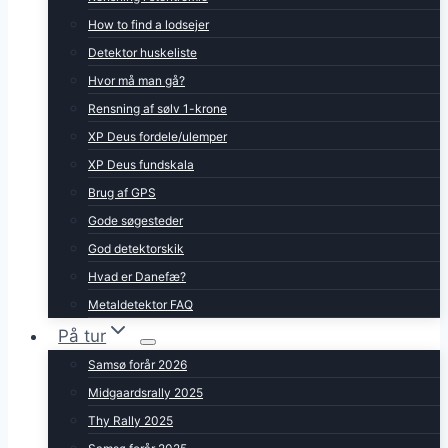
How to find a lodsejer
Detektor huskeliste
Hvor må man gå?
Rensning af sølv 1-krone
XP Deus fordele/ulemper
XP Deus fundskala
Brug af GPS
Gode søgesteder
God detektorskik
Hvad er Danefæ?
Metaldetektor FAQ
På tur
Samsø forår 2026
Midgaardsrally 2025
Thy Rally 2025