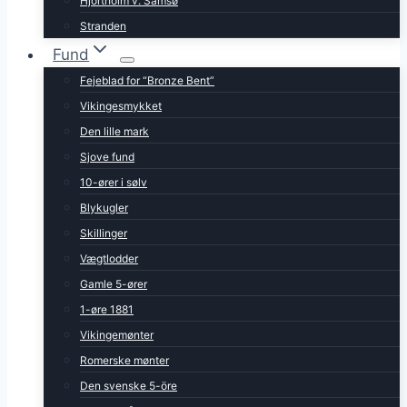
Hjortholm v. Samsø
Stranden
Fund
Fejeblad for “Bronze Bent”
Vikingesmykket
Den lille mark
Sjove fund
10-ører i sølv
Blykugler
Skillinger
Vægtlodder
Gamle 5-ører
1-øre 1881
Vikingemønter
Romerske mønter
Den svenske 5-öre