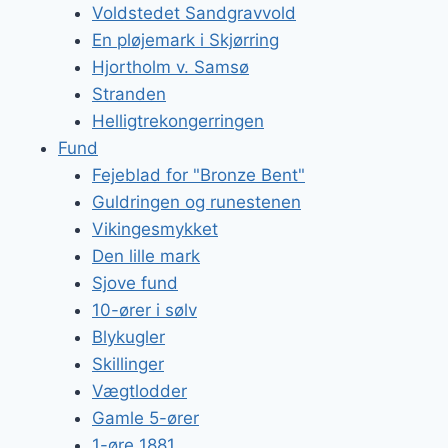
Voldstedet Sandgravvold
En pløjemark i Skjørring
Hjortholm v. Samsø
Stranden
Helligtrekongerringen
Fund
Fejeblad for "Bronze Bent"
Guldringen og runestenen
Vikingesmykket
Den lille mark
Sjove fund
10-ører i sølv
Blykugler
Skillinger
Vægtlodder
Gamle 5-ører
1-øre 1881