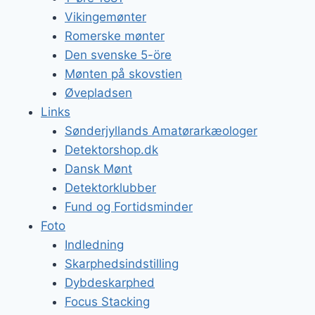
Vikingemønter
Romerske mønter
Den svenske 5-öre
Mønten på skovstien
Øvepladsen
Links
Sønderjyllands Amatørarkæologer
Detektorshop.dk
Dansk Mønt
Detektorklubber
Fund og Fortidsminder
Foto
Indledning
Skarphedsindstilling
Dybdeskarphed
Focus Stacking