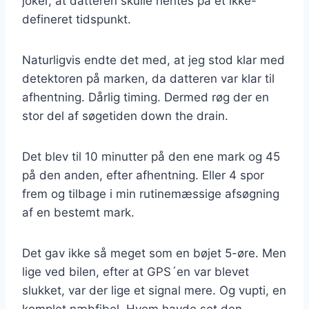
joker, at datteren skulle hentes på et ikke-
defineret tidspunkt.
Naturligvis endte det med, at jeg stod klar med
detektoren på marken, da datteren var klar til
afhentning. Dårlig timing. Dermed røg der en
stor del af søgetiden down the drain.
Det blev til 10 minutter på den ene mark og 45
på den anden, efter afhentning. Eller 4 spor
frem og tilbage i min rutinemæssige afsøgning
af en bestemt mark.
Det gav ikke så meget som en bøjet 5-øre. Men
lige ved bilen, efter at GPS´en var blevet
slukket, var der lige et signal mere. Og vupti, en
komplet næbfibel. Hvem havde set den