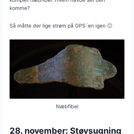
komme?
Så måtte der lige strøm på GPS´en igen 🙂
Næbfibel
28. november: Støvsugning