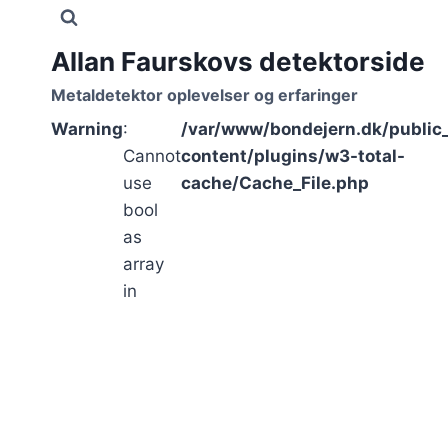
Fortsæt
til
Allan Faurskovs detektorside
indhold
Metaldetektor oplevelser og erfaringer
Warning
:
/var/www/bondejern.dk/public
Cannot
content/plugins/w3-total-
use
cache/Cache_File.php
bool
as
array
in