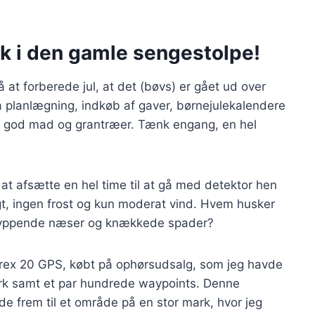
k i den gamle sengestolpe!
 at forberede jul, at det (bøvs) er gået ud over
på planlægning, indkøb af gaver, børnejulekalendere
lm, god mad og grantræer. Tænk engang, en hel
g at afsætte en hel time til at gå med detektor hen
igt, ingen frost og kun moderat vind. Hvem husker
dryppende næser og knækkede spader?
Trex 20 GPS, købt på ophørsudsalg, som jeg havde
ark samt et par hundrede waypoints. Denne
inde frem til et område på en stor mark, hvor jeg