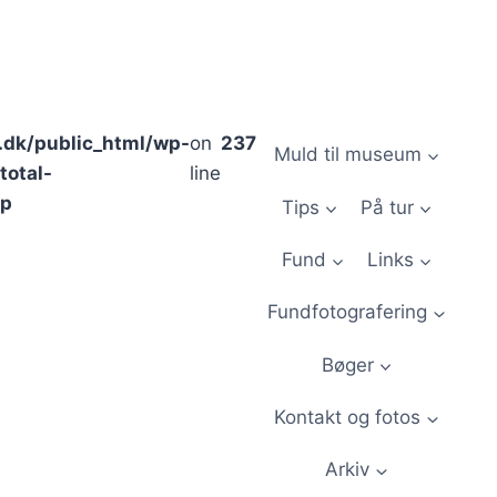
.dk/public_html/wp-
on
237
Muld til museum
total-
line
hp
Tips
På tur
Fund
Links
Fundfotografering
Bøger
Kontakt og fotos
Arkiv