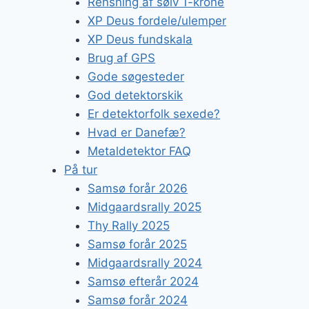
Rensning af sølv 1-krone
XP Deus fordele/ulemper
XP Deus fundskala
Brug af GPS
Gode søgesteder
God detektorskik
Er detektorfolk sexede?
Hvad er Danefæ?
Metaldetektor FAQ
På tur
Samsø forår 2026
Midgaardsrally 2025
Thy Rally 2025
Samsø forår 2025
Midgaardsrally 2024
Samsø efterår 2024
Samsø forår 2024