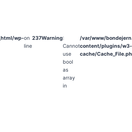
_html/wp-
on
237
Warning
:
/var/www/bondejern
line
Cannot
content/plugins/w3-
use
cache/Cache_File.p
bool
as
array
in