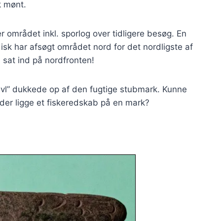
k mønt.
r området inkl. sporlog over tidligere besøg. En
disk har afsøgt området nord for det nordligste af
 sat ind på nordfronten!
ævl” dukkede op af den fugtige stubmark. Kunne
le der ligge et fiskeredskab på en mark?