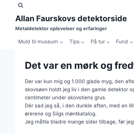
Fortsæt
til
Allan Faurskovs detektorside
indhold
Metaldetektor oplevelser og erfaringer
Muld til museum
Tips
På tur
Fund
Det var en mørk og fred
Der var kun mig og 1.000 glade myg, den afte
skovsøen holdt jeg liv i den gamle detektor og
centimeter under skovstiens grus.
Dér sad jeg så, i den dunkle aften, med en 
ørerene og Siigs møntkatalog.
Jeg måtte bladre mange sider tilbage, før jeg