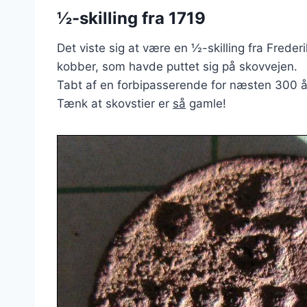
½-skilling fra 1719
Det viste sig at være en ½-skilling fra Freder
kobber, som havde puttet sig på skovvejen.
Tabt af en forbipasserende for næsten 300 å
Tænk at skovstier er
så
gamle!