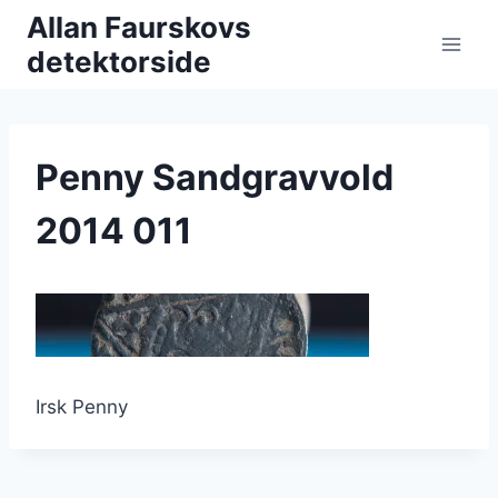
Fortsæt
Allan Faurskovs
til
detektorside
indhold
Penny Sandgravvold
2014 011
Irsk Penny